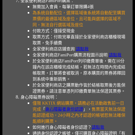
全家便利商店FamiPort購票：
無需加入會員，每筆訂單限購4張
為系統自動配位，選擇區域後系統將自動配至購買
票價的最適區域及座位，且可能與選擇的區域不
同，無法自行選區域及座位
付款方式：僅接受現金
取票方式：付款完畢直接於全家便利商店櫃檯現場
取票，免手續費
全家便利商店店鋪查詢
請點我
全家便利商店FamiPort購票流程圖示說明
請點我
於全家便利商店FamiPort列印繳費單後，需在10分
鐘內在該店櫃檯完成結帳，若無法在時間內完成結
帳取票，訂單將會被取消，原本購買的票券將釋回
到系統中重新銷售。
於全家便利商店之購票動作皆於結帳取票後方能保
證票券，請注意單憑列印繳費單無法保證其票券。
身心障礙票券說明：
僅限 KKTIX 網站購票，請務必在活動啟售前一日
完成
「
身心障礙者身份認證
」，
售票當天無法保證
能認證成功，24小時之內才認證的帳號恕無法確保
能順利購票。
如何進行身心障礙者身份認證？
請點我
通過身份認證之帳號，僅可購買身心障礙證明「有