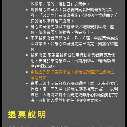
效期限」晚於「活動日」之票券。
每位身心障礙人士含必要陪同者限購最多2張票
券，「必要陪伴者優惠措施」須通過主管機關身分
認證始能購買陪同席票。
身心障礙優先席以主辦單位／場館規劃區域、座
位、優惠票價配位銷售，售完為止。
不需輪椅席者僅開放Ａ、Ｂ、Ｃ區，每席票價為該
區域半價，若身心障礙優先席已售完，則無保留座
位。
輪椅席區:限乘坐輪椅或使用行動輔具者購買及使
用，安排於東南身障區、西南身障區，輪椅席(每
席)票價$150。
系統會先配好最適座位，恕無法跨區選位或換位，
敬請見諒。
進場時須出示有效身心障礙證明正本，若有必要陪
伴者，須一同入場（恕無法單獨持票進場），以利
查驗。入場時如有不合規定或非身心障礙證明持有
者，可拒絕入場並拒絕任何退換票要求。
退 票 說 明