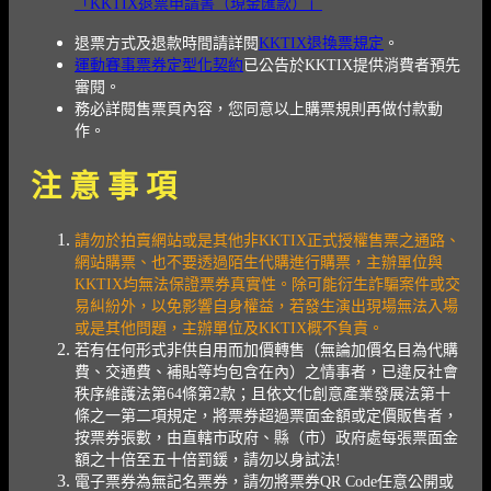
「KKTIX退票申請書（現金匯款）」
退票方式及退款時間請詳閱
KKTIX退換票規定
。
運動賽事票券定型化契約
已公告於KKTIX提供消費者預先
審閱。
務必詳閱售票頁內容，您同意以上購票規則再做付款動
作。
注 意 事 項
請勿於拍賣網站或是其他非KKTIX正式授權售票之通路、
網站購票、也不要透過陌生代購進行購票，主辦單位與
KKTIX均無法保證票券真實性。除可能衍生詐騙案件或交
易糾紛外，以免影響自身權益，若發生演出現場無法入場
或是其他問題，主辦單位及KKTIX概不負責。
若有任何形式非供自用而加價轉售（無論加價名目為代購
費、交通費、補貼等均包含在內）之情事者，已違反社會
秩序維護法第64條第2款；且依文化創意產業發展法第十
條之一第二項規定，將票券超過票面金額或定價販售者，
按票券張數，由直轄市政府、縣（市）政府處每張票面金
額之十倍至五十倍罰鍰，請勿以身試法!
電子票券為無記名票券，請勿將票券QR Code任意公開或