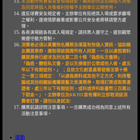
本活動所有賽事皆會現場錄影，購票即同意拍攝個人肖像
及同意將個人肖像權利授權予主辦單位公開使用。
違反球賽安全規定者，主辦單位有拒絕其入場或要求離場
之權利，違規情節嚴重或影響公共安全者將移請警方處
理。
各表演場館各有其入場規定，請持票人遵守之，遲到觀眾
需遵守館方管制。
消費者必須以真實姓名購票及填寫有效個人資訊，協助親
友購買票券，應取得該個資所有人同意，一旦以虛假資料
購買票券已經涉及刑法第二百十條「偽造私文書罪」：
「偽造、變造私文書，足以生損害於公眾或他人者，處五
年以下有期徒刑。」 ；且依文化創意產業發展法第十條
之一第三項規定：「以虛偽資料或其他不正方式，利用電
腦或其他相關設備購買藝文表演票券，取得訂票或取票憑
證者，處三年以下有期徒刑，或科或併科新臺幣三百萬以
下罰金。」，主辦單位及KKTIX皆有權利立即取消該消
費者訂單，請勿以身試法!
購票前請詳閱注意事項，一旦購票成功視為同意上述所有
活動注意事項。
運動