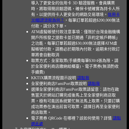
導入了更安全的信用卡 3D 驗證服務，會員購票
時，將取得簡訊驗證碼，確保卡號確實為持卡人所
有，以提供持卡人更安全的網路交易環境。
信用卡
3D驗證流程為何？
，每筆訂單若超過$200,000無法
付款，請分次下單。
ATM虛擬帳號付款注意事項：僅限於台灣金融機構
開戶所核發之提款卡並已開通「非約定帳戶轉帳」
之功能，每筆訂單若超過$30,000無法選擇ATM虛
擬帳號付款，請務必於期限內付款，逾期未付款訂
單將會自動取消
取票方式：全家取票(手續費每筆$30/4張為限，請
於全家便利商店繳納給櫃臺)、電子票券(無須酌收
手續費)
KKTIX購票流程圖示說明
請點我
全家便利商店FamiPort取票說明
請點我
選擇全家便利商店FamiPort取票請留意：請勿在啟
售當天於網站訂購完成後馬上至全家便利商店取
票，極有可能因系統繁忙無法馬上取票，只要訂購
成功票券在演出前皆可取票，請擇日再至全家便利
商店取票。
電子票券 QRCode 在哪裡？該如何使用？詳情
請點
選此處