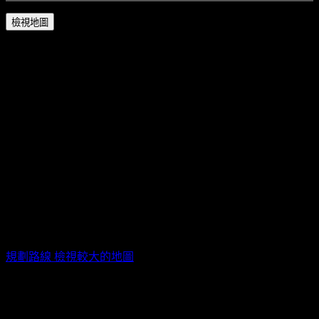
檢視地圖
新北市立新莊體育館 / 新北市新莊區中華路一段75號
規劃路線
檢視較大的地圖
活動票券