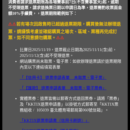
消費者請求退票期限為各場賽事前7日(不含賽事當天)起，逾期
不受理退票，請求退換票日期以申請日為準，退票需酌收票面金
額10%手續費，，退票期限範例如下：
⚠️⚠️
若有場次因啟售時已超過退票期限，購買後無法辦理退
票，請謹慎考慮並確認購買之場次、區域、票種再完成訂
票，如不同意請勿購票。
⚠️⚠️
比賽日2025/11/19，退票截止日期為2025/11/11(含)前，
2025/11/12(含)起不受理退票。
網站購票尚未取票、電子票：如欲辦理退票請於退票期限
內至以下連結填寫表單
「【信用卡】 退票申請表單 _ 未取票、電子票
」
「【匯款】 退票申請表單 _ 未取票、電子票券」
實體票券：退票皆需以郵寄方式退回票券，請將「票券」
及「KKTIX退票申請書」以掛號方式郵寄至「KKTIX票
務組收 / 105039 臺北體育場郵局第060號信箱」。
「KKTIX退票申請書（信用卡刷退）」