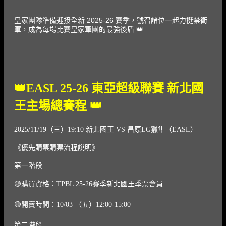
皇家團隊準備迎接全新 2025-26 賽季，號召諸位一起力挺禁衛
軍，成為每場比賽皇家軍團的最強後盾
👑
👑EASL 25-26 東亞超級聯賽 新北國
王主場總賽程 👑
2025/11/19（三）19:10 新北國王 VS 昌原LG獵隼（EASL）
《優先購票購票流程說明》
第一階段
🟡購買資格：TPBL 25-26賽季新北國王季票會員
🟡開賣時間：10/03 （五）12:00-15:00
第二階段