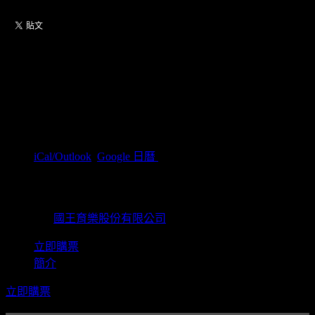
【11/19】EASL 25-26 東亞超
級聯賽 新北國王主場
2025/11/19(周三) 19:10(+0800)
~
20:10(+0800)
(
iCal/Outlook
,
Google 日曆
)
新北市立新莊體育館 / 新北市新莊區中華路一段75號
國王育樂股份有限公司
主辦單位
國王育樂股份有限公司
立即購票
簡介
立即購票