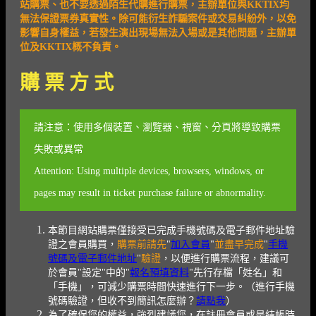
站購票、也不要透過陌生代購進行購票，主辦單位與
KKTIX均
無法保證票券真實性。除可能衍生詐騙案件或交易糾紛外，以免
影響自身權益，若發生演出現場無法入場或是其他問題，主辦單
位及KKTIX概不負責。
購 票 方 式
請注意：使用多個裝置、瀏覽器、視窗、分頁將導致購票
失敗或異常
Attention: Using multiple devices, browsers, windows, or
pages may result in ticket purchase failure or abnormality.
本節目網站購票僅接受已完成手機號碼及電子郵件地址驗
證之會員購買，
購票前請先
"
加入會員
"
並盡早完成
"
手機
號碼及電子郵件地址
"
驗證
，以便進行購票流程，建議可
於會員"設定"中的"
報名預填資料
"先行存檔「姓名」和
「手機」，可減少購票時間快速進行下一步。（進行手機
號碼驗證，但收不到簡訊怎麼辦？
請點我
）
為了確保您的權益，強烈建議您，在註冊會員或是結帳時