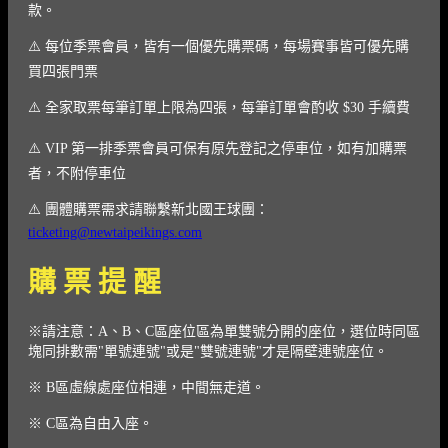
款。
⚠️ 每位季票會員，皆有一個優先購票碼，每場賽事皆可優先購
買四張門票
⚠️ 全家取票每筆訂單上限為四張，每筆訂單會酌收 $30 手續費
⚠️ VIP 第一排季票會員可保有原先登記之停車位，如有加購票
者，不附停車位
⚠️ 團體購票需求請聯繫新北國王球團：
ticketing@newtaipeikings.com
購 票 提 醒
※請注意：A、B、C區座位區為單雙號分開的座位，選位時同區
塊同排數需"單號連號"或是"雙號連號"才是隔壁連號座位。
※ B區虛線處座位相連，中間無走道。
※ C區為自由入座。