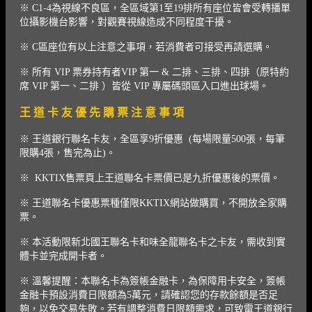
※ C1-4為視線不良區，全區域第1至19排所有座位皆會受轉播單
位攝影機台影響，對觀賽視線造成不同程度干擾。
※ C區座位有以上注意之事項，若消費者可接受再請選購。
※ 所有 VIP 票券持有者VIP 第一 & 二排、三排、四排（原特約
席 VIP 第一、二排 ）皆從 VIP 專屬碼頭區入口進出球場。
王 道 卡 友 優 先 購 票 注 意 事 項
※ 王道銀行聯名卡友，全區享9折優惠 (每場限量500張，每筆
限購4張，售完為止)。
※ KKTIX售票頁上王道聯名卡票價已是九折優惠後的票價。
※ 王道聯名卡優惠票種僅限KKTIX網站做購買，不開放全家購
票。
※ 本活動限新北國王聯名卡和味全龍聯名卡之卡友，需收到實
體卡並完成開卡者。
※ 溫馨提醒：本聯名卡為簽帳金融卡，為保障用卡安全，簽帳
金融卡預設消費日限額為5萬元，請確認您的存款餘額是否足
夠，以免交易失敗。若有調整消費日限額需求，可致電王道銀行