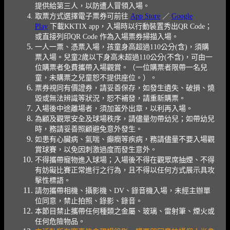
提供給第三人，以防遭人冒領入場。
取票方式選擇電子票券可前往
App Store
／
Google
Play
下載KKTIX app，入場時以行動裝置秀出QR Code；
或直接列印QR Code 作為入場票券掃描入場。
一人一票、憑票入場，孩童身高超過110公分(含)，須購
票入場。兒童2歲以下身高未超過110公分(不含)，可由一
位購票者免費攜帶入場觀賞。（一位購票者限帶一名兒
童，未購票之兒童恕不提供座位。）。
票券視同有價證券，請妥善保存，如發生遺失、破損、燒
毀或無法辨識等狀況，恕不補發，請重新購票。
入場後中途離場者，須加蓋外出章，以利再入場。
為顧及觀眾安全及球場秩序，請儘量勿帶幼兒；如帶幼兒
時，務請妥善照顧避免意外發生。
如患有心臟病、氣喘、癲癇等疾病，務請儘量不要入場觀
賞球賽，以免因刺激過度而發生意外。
不得攜帶寵物進入球場；入場後不得在觀眾席抽煙、不得
有妨礙比賽正常進行之行為，且不得以任何方式展示具攻
擊性標語。
請勿攜帶相機、攝影機、DV、錄音機入場，未經主辦單
位同意，禁止拍照、錄影、錄音。
本節目禁止攜帶任何種類之金屬、玻璃、雷射筆、煙火或
任何危險物品。