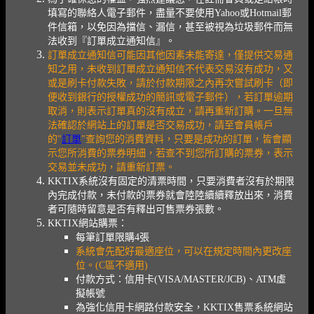
填寫的聯絡人電子郵件，盡量不要使用Yahoo或Hotmail郵
件信箱，以免因為擋信、漏信，甚至被視為垃圾郵件而無
法收到『訂單成立通知信』。
訂單成立通知信可能因其他因素未能寄達，僅提供交易通
知之用，未收到訂單成立通知信不代表交易沒有成功，又
或是刷卡付款失敗，請於付款期限之內再次嘗試刷卡（即
便收到銀行的授權成功的簡訊或電子郵件），若訂單逾期
取消，則表示訂單真的沒有成立，請再重新訂購。一旦無
法確認於網站上的訂單是否交易成功，請至會員帳戶
的"
訂單
"查詢您的消費資料，只要是成功的訂單，皆會顯
示您所消費的票券明細，若查不到您所訂購的票券，表示
交易並未成功，請重新訂票。
KKTIX系統沒有固定的清票時間，只要消費者沒有於期限
內完成付款，未付款的票券就會陸陸續續釋放出來，消費
者可隨時留意是否有釋出可售票券張數。
KKTIX網站購票：
每筆訂單限購4張
系統會先配好最適座位，可以在規定時間內更改座
位。(C區不適用)
付款方式：信用卡(VISA/MASTER/JCB)、ATM虛
擬帳號
為強化信用卡網路付款安全，KKTIX售票系統網站