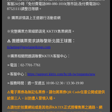
客服24小時「免付費電話080-080-1010(限市話)及付費電話02-
87521111調整日限額。
※ 購票詳情請上王道銀行活動官網
※完整購票方案細節請見 KKTIX售票網頁。
⚠️
團體購票需求請聯繫新北國王球團：
ticketing@newtaipeikings.com
※購票相關問題請聯繫KKTIX客服中心：
➣電話：02-7701-7761
➣客服中心：
https://support.kktix.com/hc/zh-tw/requests/new
➣服務時間：週一至週五 10:00-12:30 / 13:30-19:00
⚠️電子票券為無記名票券，請勿將票券QR Code任意公開或提供
給第三人，以防遭人冒領入場。
⚠️請勿於拍賣網站或是其他非KKTIX正式授權售票之通路、網