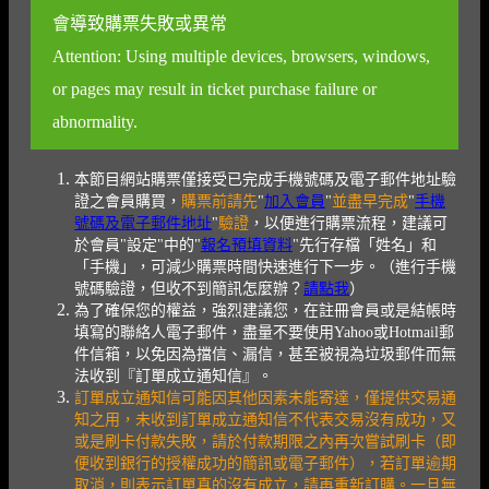
會導致購票失敗或異常
Attention: Using multiple devices, browsers, windows,
or pages may result in ticket purchase failure or
abnormality.
本節目網站購票僅接受已完成手機號碼及電子郵件地址驗
證之會員購買，
購票前請先
"
加入會員
"
並盡早完成
"
手機
號碼及電子郵件地址
"
驗證
，以便進行購票流程，建議可
於會員"設定"中的"
報名預填資料
"先行存檔「姓名」和
「手機」，可減少購票時間快速進行下一步。（進行手機
號碼驗證，但收不到簡訊怎麼辦？
請點我
）
為了確保您的權益，強烈建議您，在註冊會員或是結帳時
填寫的聯絡人電子郵件，盡量不要使用Yahoo或Hotmail郵
件信箱，以免因為擋信、漏信，甚至被視為垃圾郵件而無
法收到『訂單成立通知信』。
訂單成立通知信可能因其他因素未能寄達，僅提供交易通
知之用，未收到訂單成立通知信不代表交易沒有成功，又
或是刷卡付款失敗，請於付款期限之內再次嘗試刷卡（即
便收到銀行的授權成功的簡訊或電子郵件），若訂單逾期
取消，則表示訂單真的沒有成立，請再重新訂購。一旦無