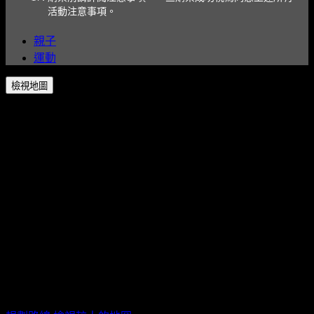
活動注意事項。
親子
運動
檢視地圖
新北市立新莊體育館 / 新北市新莊區中華路一段75號