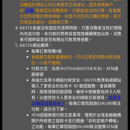
法確認於網站上的訂單是否交易成功，請至會員帳戶
的"
訂單
"查詢您的消費資料，只要是成功的訂單，皆會顯
示您所消費的票券明細，若查不到您所訂購的票券，表示
交易並未成功，請重新訂票。
KKTIX系統沒有固定的清票時間，只要消費者沒有於期限
內完成付款，未付款的票券就會陸陸續續釋放出來，消費
者可隨時留意是否有釋出可售票券張數。
KKTIX網站購票：
每筆訂單限購4張
系統會先配好最適座位，可以在規定時間內更改座
位。(C區不適用)
付款方式：信用卡(VISA/MASTER/JCB)、ATM虛
擬帳號
為強化信用卡網路付款安全，KKTIX售票系統網站
導入了更安全的信用卡 3D 驗證服務，會員購票
時，將取得簡訊驗證碼，確保卡號確實為持卡人所
有，以提供持卡人更安全的網路交易環境。
信用卡
3D驗證流程為何？
，每筆訂單若超過$200,000無法
付款，請分次下單。
ATM虛擬帳號付款注意事項：僅限於台灣金融機構
開戶所核發之提款卡並已開通「非約定帳戶轉帳」
之功能，每筆訂單若超過$30,000無法選擇ATM虛