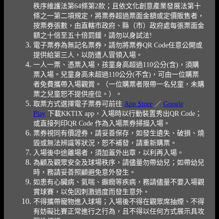
秩序維護法第64條第2款；且依文化創意產業發展法第十
條之一第二項規定，將票券超過票面金額或定價販售者，
按票券張數，由直轄市政府、縣（市）政府處每張票面金
額之十倍至五十倍罰鍰，請勿以身試法!
電子票券為無記名票券，請勿將票券QR Code任意公開或
提供給第三人，以防遭人冒領入場。
一人一票、憑票入場，孩童身高超過110公分(含)，須購
票入場。兒童身高未超過110公分(不含)，可由一位購票
者免費攜帶入場觀賞。（一位購票者限帶一名兒童，未購
票之兒童恕不提供座位。）。
取票方式選擇電子票券可前往
App Store
／
Google
Play
下載KKTIX app，入場時以行動裝置秀出QR Code；
或直接列印QR Code 作為入場票券掃描入場。
票券視同有價證券，請妥善保存，如發生遺失、破損、燒
毀或無法辨識等狀況，恕不補發，請重新購票。
入場後中途離場者，須加蓋外出章，以利再入場。
為顧及觀眾安全及球場秩序，請儘量勿帶幼兒；如帶幼兒
時，務請妥善照顧避免意外發生。
如患有心臟病、氣喘、癲癇等疾病，務請儘量不要入場觀
賞球賽，以免因刺激過度而發生意外。
不得攜帶寵物進入球場；入場後不得在觀眾席抽煙、不得
有妨礙比賽正常進行之行為，且不得以任何方式展示具攻