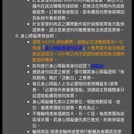
於全家便利商店FamiPort列印繳費單後，需在10分
鐘內在該店櫃檯完成結帳，若無法在時間內完成結
帳取票，訂單將會被取消，原本購買的票券將釋回
到系統中重新銷售。
於全家便利商店之購票動作皆於結帳取票後方能保
證票券，請注意單憑列印繳費單無法保證其票券。
身心障礙票券說明：
僅限 KKTIX 網站購票，請務必在活動啟售前一日
完成
「
身心障礙者身份認證
」，
售票當天無法保證
能認證成功，24小時之內才認證的帳號恕無法確保
能順利購票。
如何進行身心障礙者身份認證？
請點我
通過身份認證之帳號，僅可購買身心障礙證明「有
效期限」晚於「活動日」之票券。
每位身心障礙人士含必要陪同者限購最多2張票
券，「必要陪伴者優惠措施」須通過主管機關身分
認證始能購買陪同席票。
身心障礙優先席以主辦單位／場館規劃區域、座
位、優惠票價配位銷售，售完為止。
不需輪椅席者僅開放Ａ、Ｂ、Ｃ區，每席票價為該
區域半價，若身心障礙優先席已售完，則無保留座
位。
輪椅席區:限乘坐輪椅或使用行動輔具者購買及使