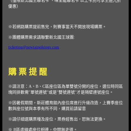
（僅限新北國王聯名卡 、味全龍聯名卡 以上卡別可享王道九折
優惠）
※若網路購票提前售完，則賽事當天不開放現場購票。
※團體購票需求請聯繫新北國王球團:
ticketing@newtaipeikings.com
購 票 提 醒
※請注意：A、B、C區座位區為單雙號分開的座位，選位時同區
塊同排數需"單號連號"或是"雙號連號"才是隔壁連號座位。
※因暑假期間，新莊體育館內座位席進行升級改造，上賽季座位
數與座位號與本季有所不同，購買前請留意
※請仔細選購票種及座位，票券經售出，恕無法更換。
※ B區虛線處座位相連，中間無走道。