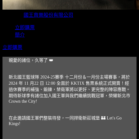
主辦單位
國王育樂股份有限公司
立即購票
簡介
立即購票
親愛的諸位，久等了 👑
新北國王籃球隊 2024-25賽季 十二月份＆一月份主場賽事，將於
2024 年 11 月22 日 12:00 全面於 KKTIX 售票系統正式開賣！經
過休賽季的補強、鍛鍊，禁衛軍將以更好、更完整的陣容應戰。
期待新球季有諸位加入國王軍與我們繼續挑戰冠軍，榮耀新北市
Crown the City!
在此邀請國王軍們整裝待發，一同捍衛新莊城堡 🏰 Let's Go
Kings!