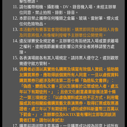
擊性標語。
請勿攜帶相機、攝影機、DV、錄音機入場，未經主辦單
位同意，禁止拍照、錄影、錄音。
本節目禁止攜帶任何種類之金屬、玻璃、雷射筆、煙火或
任何危險物品。
本活動所有賽事皆會現場錄影，購票即同意拍攝個人肖像
及同意將個人肖像權利授權予主辦單位公開使用。
違反球賽安全規定者，主辦單位有拒絕其入場或要求離場
之權利，違規情節嚴重或影響公共安全者將移請警方處
理。
各表演場館各有其入場規定，請持票人遵守之，遲到觀眾
需遵守館方管制。
消費者必須以真實姓名購票及填寫有效個人資訊，協助親
友購買票券，應取得該個資所有人同意，一旦以虛假資料
購買票券已經涉及刑法第二百十條「偽造私文書罪」：
「偽造、變造私文書，足以生損害於公眾或他人者，處五
年以下有期徒刑。」 ；且依文化創意產業發展法第十條
之一第三項規定：「以虛偽資料或其他不正方式，利用電
腦或其他相關設備購買藝文表演票券，取得訂票或取票憑
證者，處三年以下有期徒刑，或科或併科新臺幣三百萬以
下罰金。」，主辦單位及KKTIX皆有權利立即取消該消
費者訂單，請勿以身試法!
購票前請詳閱注意事項，一旦購票成功視為同意上述所有