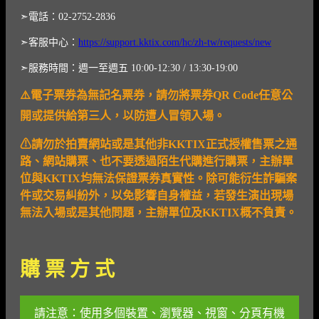
➣電話：02-2752-2836
➣客服中心：
https://support.kktix.com/hc/zh-tw/requests/new
➣服務時間：週一至週五 10:00-12:30 / 13:30-19:00
⚠️電子票券為無記名票券，請勿將票券QR Code任意公
開或提供給第三人，以防遭人冒領入場。
⚠請勿於拍賣網站或是其他非KKTIX
正式授權售票之通
路、網站購票、也不要透過陌生代購進行購票，主辦單
位與
KKTIX
均無法保證票券真實性。除可能衍生詐騙案
件或交易糾紛外，以免影響自身權益，若發生演出現場
無法入場或是其他問題，主辦單位及KKTIX概不負責。
購 票 方 式
請注意：使用多個裝置、瀏覽器、視窗、分頁有機