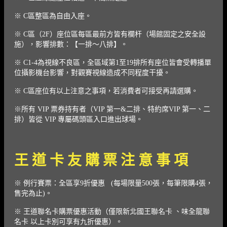
※ C區整區為自由入座。
※ C區（2F）座位區每區最前方皆有欄杆（場館固定之安全設
施），影響排數：【一排～八排】。
※ C1-4為視線不良區，全區域第1至19排所有座位皆會受轉播單
位攝影機台影響，對觀賽視線造成不同程度干擾。
※ C區座位有以上注意之事項，若消費者可接受再請選購。
※所有 VIP 票券持有者（VIP 第一&二排、特約席VIP 第一、二
排）皆從 VIP 專屬碼頭區入口進出球場。
王 道 卡 友 購 票 注 意 事 項
※ 例行賽票：全區享9折優惠 (每場限量500張，每筆限購4張，
售完為止)。
※ 王道聯名卡購票優惠活動（僅限新北國王聯名卡 、味全龍聯
名卡 以上卡別可享有九折優惠）。