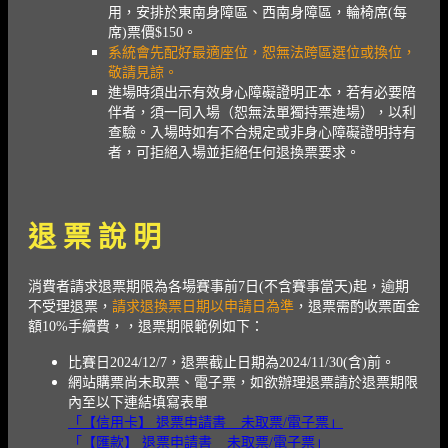
用，安排於東南身障區、西南身障區，輪椅席(每
席)票價$150。
系統會先配好最適座位，恕無法跨區選位或換位，
敬請見諒。
進場時須出示有效身心障礙證明正本，若有必要陪
伴者，須一同入場（恕無法單獨持票進場），以利
查驗。入場時如有不合規定或非身心障礙證明持有
者，可拒絕入場並拒絕任何退換票要求。
退 票 說 明
消費者請求退票期限為各場賽事前7日(不含賽事當天)起，
逾期
不受理退票，
請求退換票日期以申請日為準
，退票需酌收票面金
額10%手續費，，退票期限範例如下：
比賽日2024/12/7，退票截止日期為2024/11/30(含)前。
網站購票尚未取票、電子票，如欲辦理退票請於退票期限
內至以下連結填寫表單
「【信用卡】 退票申請書 _ 未取票/電子票」
「【匯款】 退票申請書 _ 未取票/電子票」