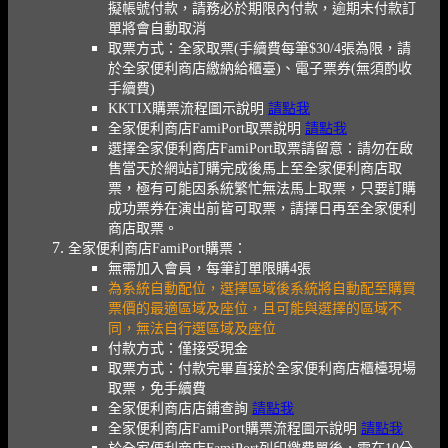
擬帳號付款，請務必於期限內付款，逾期未付款訂
單將會自動取消
取票方式：全家取票(手續費每筆$30/4張為限，請
於全家便利商店繳納給櫃臺)、電子票券(無須酌收
手續費)
KKTIX購票流程圖示說明
請點我
全家便利商店FamiPort取票說明
請點我
選擇全家便利商店FamiPort取票請留意：請勿在啟
售當天於網站訂購完成後馬上至全家便利商店取
票，極有可能因系統繁忙無法馬上取票，只要訂購
成功票券在演出前皆可取票，請擇日再至全家便利
商店取票。
全家便利商店FamiPort購票：
無需加入會員，每筆訂單限購4張
為系統自動配位，選擇區域後系統將自動配至購買
票價的最適區域及座位，且可能與選擇的區域不
同，無法自行選區域及座位
付款方式：僅接受現金
取票方式：付款完畢直接於全家便利商店櫃檯現場
取票，免手續費
全家便利商店店鋪查詢
請點我
全家便利商店FamiPort購票流程圖示說明
請點我