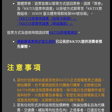
實體票券：退票皆需以郵寄方式退回票券，請將「票券」
及「KKTIX退票申請書」以掛號方式郵寄至「KKTIX票
務組收 / 105039 臺北體育場郵局第060號信箱」。
「KKTIX退票申請書（信用卡刷退）」
「KKTIX退票申請書（現金匯款）」
退票方式及退款時間請詳閱
KKTIX退換票規定
。
運動賽事票券定型化契約
已公告於KKTIX提供消費者預
先審閱。
注 意 事 項
請勿於拍賣網站或是其他非KKTIX正式授權售票之通路、
網站購票、也不要透過陌生代購進行購票，主辦單位與
KKTIX均無法保證票券真實性。除可能衍生詐騙案件或交
易糾紛外，以免影響自身權益，若發生演出現場無法入場
或是其他問題，主辦單位及KKTIX概不負責。
若有任何形式非供自用而加價轉售（無論加價名目為代購
費、交通費、補貼等均包含在內）之情事者，已違反社會