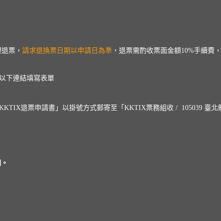
理退票，
請求退換票日期以申請日為準
，退票需酌收票面金額10%手續費
以下連結填寫表單
X退票申請書」以掛號方式郵寄至「KKTIX票務組收 / 105039 臺北
閱。