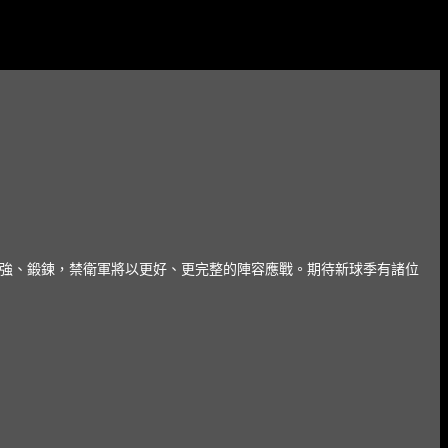
經過休賽季的補強、鍛鍊，禁衛軍將以更好、更完整的陣容應戰。期待新球季有諸位