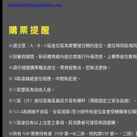
ticketing@newtaipeikings.com
購 票 提 醒
※請注意：A、B、C區座位區為單雙號分開的座位，選位時同區塊同
※因暑假期間，新莊體育館內座位席進行升級改造，上賽季座位數與
※請仔細選購票種及座位，票券經售出，恕無法更換。
※ B區虛線處座位相連，中間無走道。
※ C區整區為自由入座。
※ C區（2F）座位區每區最前方皆有欄杆（場館固定之安全設施）
※ C1-4為視線不良區，全區域第1至19排所有座位皆會受轉播單
※ C區座位有以上注意之事項，若消費者可接受再請選購。
※所有 VIP 票券持有者（VIP 第一&二排、特約席VIP 第一、二排