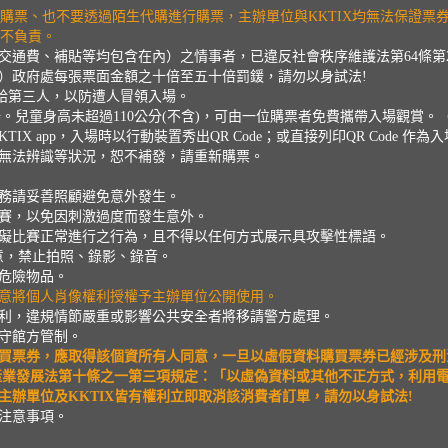
站購票、也不要透過陌生代購進行購票，主辦單位與KKTIX均無法保證
概不負責。
交通費、補貼等均包含在內）之情事者，已違反社會秩序維護法第64條第
）政府處每張票面金額之十倍至五十倍罰鍰，請勿以身試法!
供給第三人，以防遭人冒領入場。
入場。兒童身高未超過110公分(不含)，可由一位購票者免費攜帶入場觀
KTIX app，入場時以行動裝置秀出QR Code；或直接列印QR Code 作
無法辨識等狀況，恕不補發，請重新購票。
務請妥善照顧避免意外發生。
賽，以免因刺激過度而發生意外。
礙比賽正常進行之行為，且不得以任何方式展示具攻擊性標語。
意，禁止拍照、錄影、錄音。
危險物品。
意將個人肖像權利授權予主辦單位公開使用。
利，違規情節嚴重或影響公共安全者將移請警方處理。
守館方管制。
買票券，應取得該個資所有人同意，一旦以虛假資料購買票券已經涉及刑
產業發展法第十條之一第三項規定：「以虛偽資料或其他不正方式，利用
辦單位及KKTIX皆有權利立即取消該消費者訂單，請勿以身試法!
注意事項。