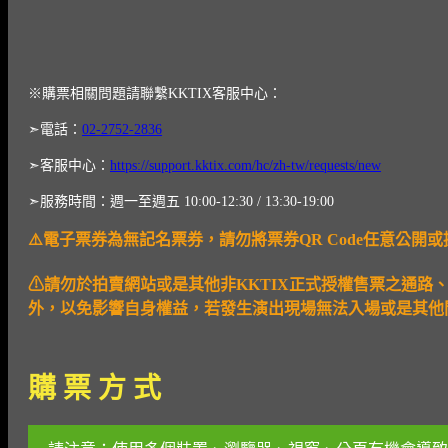
※購票相關問題請聯繫KKTIX客服中心：
➣電話：
02-2752-2836
➣客服中心：
https://support.kktix.com/hc/zh-tw/requests/new
➣服務時間：週一至週五 10:00-12:30 / 13:30-19:00
⚠️電子票券為無記名票券，請勿將票券QR Code任意公
⚠請勿於拍賣網站或是其他非KKTIX
正式授權售票之通路
外，以免影響自身權益，若發生演出現場無法入場或是其他問
購 票 方 式