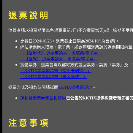
退 票 說 明
消費者請求退票期限為各場賽事前7日(不含賽事當天)起，
逾期不受
比賽日2024/10/23，退票截止日期為2024/10/16(含)前。
網站購票尚未取票、電子票，如欲辦理退票請於退票期限內至
「【信用卡】 退票申請書 _ 未取票/電子票」
「【匯款】 退票申請書 _ 未取票/電子票」
實體票券：退票皆需以郵寄方式退回票券，請將「票券」及「KKTI
「KKTIX退票申請書（信用卡刷退）」
「KKTIX退票申請書（現金匯款）」
退票方式及退款時間請詳閱
KKTIX退換票規定
。
運動賽事票券定型化契約
已公告於KKTIX提供消費者預先審
注 意 事 項