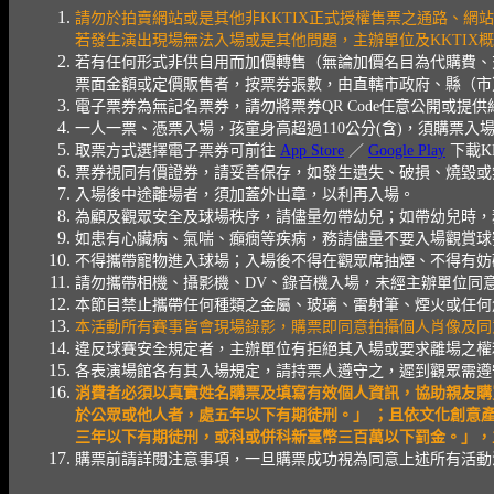
請勿於拍賣網站或是其他非KKTIX正式授權售票之通路、網
若發生演出現場無法入場或是其他問題，主辦單位及KKTIX
若有任何形式非供自用而加價轉售（無論加價名目為代購費、
票面金額或定價販售者，按票券張數，由直轄市政府、縣（市
電子票券為無記名票券，請勿將票券QR Code任意公開或提
一人一票、憑票入場，孩童身高超過110公分(含)，須購票
取票方式選擇電子票券可前往
App Store
／
Google Play
下載K
票券視同有價證券，請妥善保存，如發生遺失、破損、燒毀或
入場後中途離場者，須加蓋外出章，以利再入場。
為顧及觀眾安全及球場秩序，請儘量勿帶幼兒；如帶幼兒時，
如患有心臟病、氣喘、癲癇等疾病，務請儘量不要入場觀賞球
不得攜帶寵物進入球場；入場後不得在觀眾席抽煙、不得有妨
請勿攜帶相機、攝影機、DV、錄音機入場，未經主辦單位同
本節目禁止攜帶任何種類之金屬、玻璃、雷射筆、煙火或任何
本活動所有賽事皆會現場錄影，購票即同意拍攝個人肖像及同
違反球賽安全規定者，主辦單位有拒絕其入場或要求離場之權
各表演場館各有其入場規定，請持票人遵守之，遲到觀眾需遵
消費者必須以真實姓名購票及填寫有效個人資訊，協助親友購
於公眾或他人者，處五年以下有期徒刑。」 ；且依文化創意
三年以下有期徒刑，或科或併科新臺幣三百萬以下罰金。」，主
購票前請詳閱注意事項，一旦購票成功視為同意上述所有活動