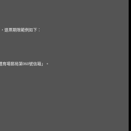
，，退票期限範例如下：
體育場郵局第060號信箱」。