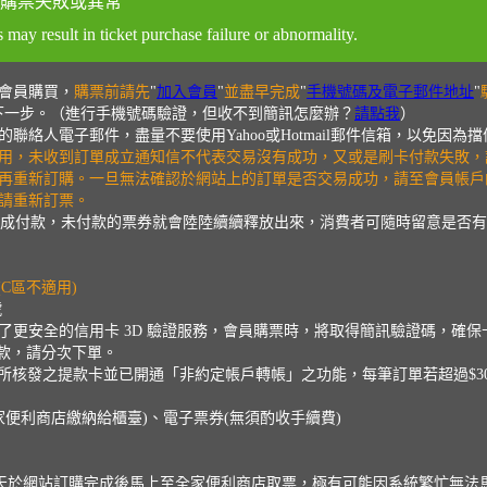
購票失敗或異常
may result in ticket purchase failure or abnormality.
會員購買，
購票前請先
"
加入會員
"
並盡早完成
"
手機號碼及電子郵件地址
"
下一步。（進行手機號碼驗證，但收不到簡訊怎麼辦？
請點我
）
絡人電子郵件，盡量不要使用Yahoo或Hotmail郵件信箱，以免因
用，未收到訂單成立通知信不代表交易沒有成功，又或是刷卡付款失敗，
再重新訂購。一旦無法確認於網站上的訂單是否交易成功，請至會員帳戶
請重新訂票。
內完成付款，未付款的票券就會陸陸續續釋放出來，消費者可隨時留意是否
C區不適用)
號
入了更安全的信用卡 3D 驗證服務，會員購票時，將取得簡訊驗證碼，確
法付款，請分次下單。
所核發之提款卡並已開通「非約定帳戶轉帳」之功能，每筆訂單若超過$30
家便利商店繳納給櫃臺)、電子票券(無須酌收手續費)
啟售當天於網站訂購完成後馬上至全家便利商店取票，極有可能因系統繁忙無