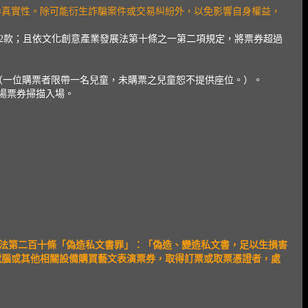
票券真實性。除可能衍生詐騙案件或交易糾紛外，以免影響自身權益，
2款；且依文化創意產業發展法第十條之一第二項規定，將票券超過
賞。（一位購票者限帶一名兒童，未購票之兒童恕不提供座位。）。
為入場票券掃描入場。
法第二百十條「偽造私文書罪」：「偽造、變造私文書，足以生損害
電腦或其他相關設備購買藝文表演票券，取得訂票或取票憑證者，處