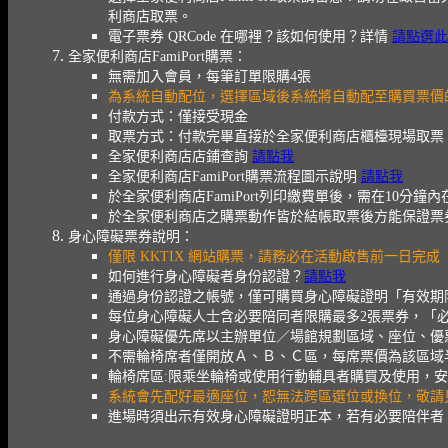
利商店取票。
電子票券 QRCode 在哪裡？該如何使用？詳情
請點選此
全家便利商店FamiPort購票：
無需加入會員，每筆訂單限購4張
為系統自動配位，選擇區域後系統將自動配至購買票價
付款方式：僅接受現金
取票方式：付款完畢直接於全家便利商店櫃檯現場取票
全家便利商店店鋪查詢
請點我
全家便利商店FamiPort購票流程圖示說明
請點我
於全家便利商店FamiPort列印繳費單後，需在1
於全家便利商店之購票動作皆於結帳取票後方能保證票
身心障礙票券說明：
僅限 KKTIX 網站購票，請務必在活動啟售前一日完成
如何進行身心障礙者身份認證？
請點我
通過身份認證之帳號，僅可購買身心障礙證明「有效期
每位身心障礙人士含必要陪同者限購最多2張票券，「
身心障礙優先席以主辦單位／場館規劃區域、座位、優
不需輪椅席者僅開放Ａ、Ｂ、Ｃ區，每席票價為該區域
輪椅席區:限乘坐輪椅或使用行動輔具者購買及使用，安排
系統會先配好最適座位，恕無法跨區選位或換位，敬請
進場時須出示有效身心障礙證明正本，若有必要陪伴者