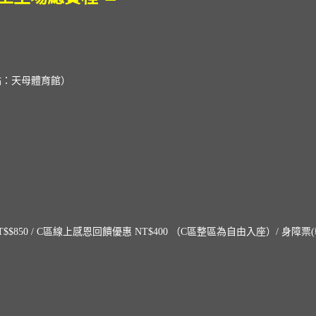
動地點：天母體育館）
T$1,000 / NT$$850 / C區線上感恩回饋優惠 NT$400 （C區整區為自由入座）/ 身障票