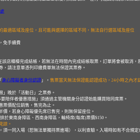
處
的最適區域及座位，且可能與選擇的區域不同，無法自行選區域及座位
，免手續費
0分鐘內在該店櫃檯完成結帳，若無法在時間內完成結帳取票，訂單將會被取消
券，請注意單憑列印繳費單無法保證其票券。
「
身心障礙者身份認證
」，
售票當天無法保證能認證成功，24小時之內才
限」晚於「活動日」之票券。
必要陪伴者優惠措施」須通過主管機關身分認證始能購買陪同席票。
惠票價配位銷售，售完為止。
半價，若身心障礙優先席已售完，則無保留座位。
於東南身障區、西南身障區，輪椅席(每席)票價$150。
見諒。
，須一同入場（恕無法單獨持票進場），以利查驗。入場時如有不合規定