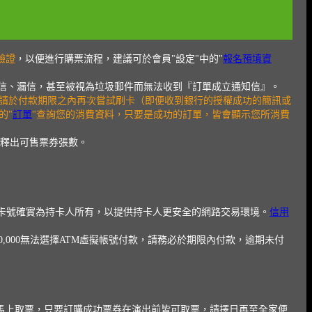
驗證
，以便進行購票流程，建議可於會員"設定"中的"
報名預填資
為擋信、漏信，甚至被視為垃圾郵件而無法收到『訂單成立通知信』。
請於付款期限之內再次嘗試刷卡（即便收到銀行的授權成功的簡訊或
的"
訂單
"查詢您的消費資料，只要是成功的訂單，皆會顯示您所消費
有釋出可售票券張數。
保卡號確實為持卡人所有，以提供持卡人更安全的網路交易環境。
信用
,000無法選擇ATM虛擬帳號付款，請務必於期限內付款，逾期未付
法馬上取票，只要訂購成功票券在演出前皆可取票，請擇日再至全家便