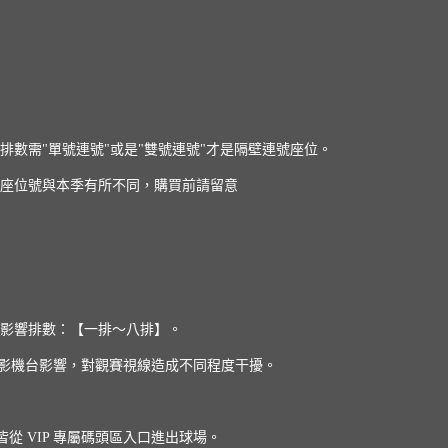
排數需"單號連號"或是"雙號連號"才是隔壁連號座位。
座位號與本季有所不同，購買前請留意
，影響排數：【一排～八排】。
位攝影機台影響，對觀賽視線造成不同程度干擾。
）皆從 VIP 專屬碼頭區入口進出球場。