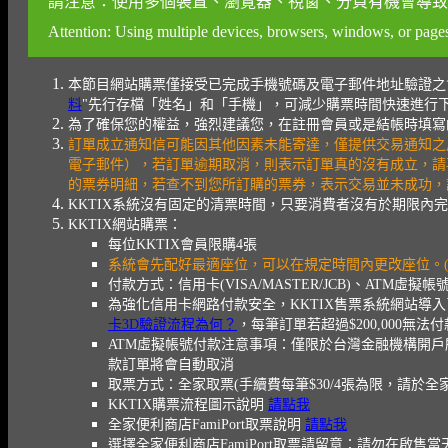
請注意：使用多個裝置、瀏覽器、視窗、分頁有機會導致
Attention: Using multiple devices, browsers, windows, or pages 
本節目網站購票僅接受已完成手機號碼及電子郵件地址驗證之
料
"先行存檔「姓名」和「手機」，可減少購票時間快速進行
為了確保您的權益，強烈建議您，在註冊會員或是結帳時填寫的聯
訂單成立通知信可能因其他因素未能寄達，僅提供交易通知之
電子郵件），若訂單逾期取消，則表示訂單真的沒有成立，請
的票券明細，若查不到您所訂購的票券，表示交易並未成功，
KKTIX系統沒有固定的清票時間，只要消費者沒有於期限
KKTIX網站購票：
每位KKTIX會員限購4張
系統會先配好最適座位，可以在規定時間內更改座位。(
付款方式：信用卡(VISA/MASTER/JCB)、ATM虛擬帳
為強化信用卡網路付款安全，KKTIX售票系統網站導
卡3D驗證流程為何？
，每筆訂單若超過$200,000無
ATM虛擬帳號付款注意事項：僅限於台灣金融機構開戶
款訂單將會自動取消
取票方式：全家取票(手續費每筆$30/4張為限，請於全
KKTIX購票流程圖示說明
請點我
全家便利商店FamiPort取票說明
請點我
選擇全家便利商店FamiPort取票請留意：請勿在