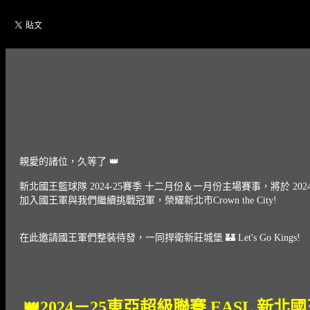
親愛的諸位，久等了 👑
新北國王籃球隊 2024-25賽季 十二月份＆一月份主場賽事，將於 20
加入國王軍與我們繼續挑戰冠軍，榮耀新北市Crown the City!
在此邀請國王軍們整裝待發，一同捍衛新莊城堡 🏰 Let's Go Kings!
👑2024－25東亞超級聯賽 EASL 新北